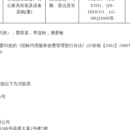
公家具软装及设备
脑、壹点灵等
XTO1、QN-
采购
(重)
DNJCO1、LG-
SPQJ3000等
购人代表），曹双喜，李连秋，潘爱敏
计委印发的《招标代理服务收费管理暂行办法》(计价格【2002
9
作日。
，请按以下方式联系
公司
号
限公司
路
588号高通大厦2号楼7楼