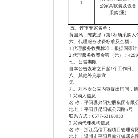
1
公家具软装及设备
采购
(重)
五、评审专家名单：
黄国风，陈志强（第
1标项采
六、代理服务收费标准及金额：
1.代理服务收费标准：根据国家
2.代理服务收费金额（元）：4299
七、公告期限
自本公告发布之日起
1个工
八、其他补充事宜
无
九、对本次公告内容提出询问
1.采购人信息
名
称：平阳县兴阳控股集团有限
地
址：平阳县昆阳镇公园路
5
联系方式：
0577-63168033
2.采购代理机构信息
名
称：浙江品信工程项目管理有
地
址：温州市平阳县鳌江镇曙东