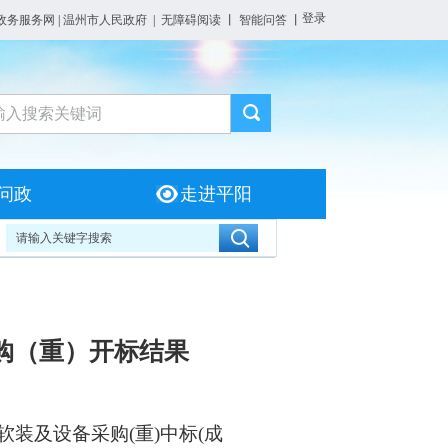
登录
政务服务网
|
温州市人民政府
|
无障碍阅读
丨
智能问答
丨
问政
走进平阳
购（重）开标结果
软装及设备采购
(重)中标(成