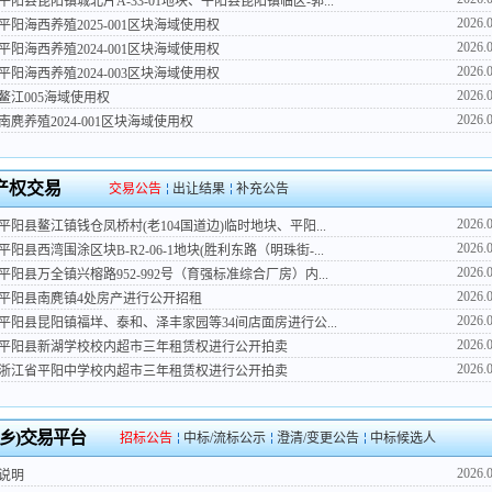
平阳县昆阳镇城北片A-33-01地块、平阳县昆阳镇临区-郭...
2026.
平阳海西养殖2025-001区块海域使用权
2026.
平阳海西养殖2024-001区块海域使用权
2026.
平阳海西养殖2024-003区块海域使用权
2026.
鳌江005海域使用权
2026.
南麂养殖2024-001区块海域使用权
产权交易
交易公告
出让结果
补充公告
2026.
平阳县鳌江镇钱仓凤桥村(老104国道边)临时地块、平阳...
2026.
平阳县西湾围涂区块B-R2-06-1地块(胜利东路（明珠街-...
2026.
平阳县万全镇兴榕路952-992号（育强标准综合厂房）内...
2026.
平阳县南麂镇4处房产进行公开招租
2026.
平阳县昆阳镇福垟、泰和、泽丰家园等34间店面房进行公...
2026.
平阳县新湖学校校内超市三年租赁权进行公开拍卖
2026.
浙江省平阳中学校内超市三年租赁权进行公开拍卖
(乡)交易平台
招标公告
中标/流标公示
澄清/变更公告
中标候选人
2026.
说明