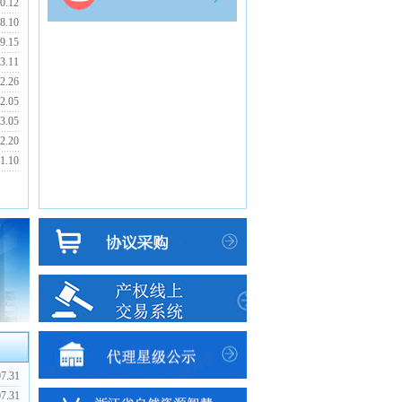
0.12
8.10
9.15
3.11
2.26
2.05
3.05
2.20
1.10
07.31
07.31