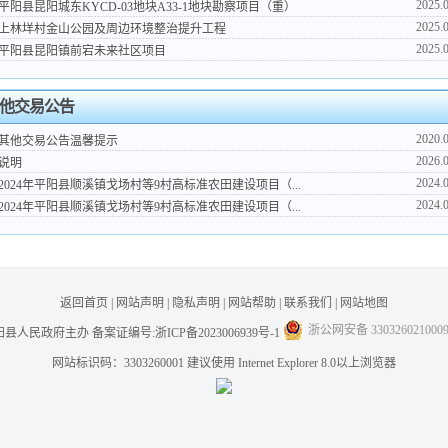
2025.
平阳县昆阳城东KYCD-03地块A33-1地块勘察项目（重）
2025.
上林垟村金山公园及周边环境整治提升工程
2025.
平阳县昆阳镇前宕未来社区项目
他交易公告
2020.
其他交易公告温馨提示
2026.
说明
2024.
2024年平阳县顺溪镇戈场村等9村高标准农田建设项目（...
2024.
2024年平阳县顺溪镇戈场村等9村高标准农田建设项目（...
返回首页
|
网站声明
|
隐私声明
|
网站帮助
|
联系我们
|
网站地图
浙公网安备 330326021000
阳县人民政府主办
备案证编号:浙ICP备2023006939号-1
网站标识码：3303260001 建议使用 Internet Explorer 8.0以上浏览器