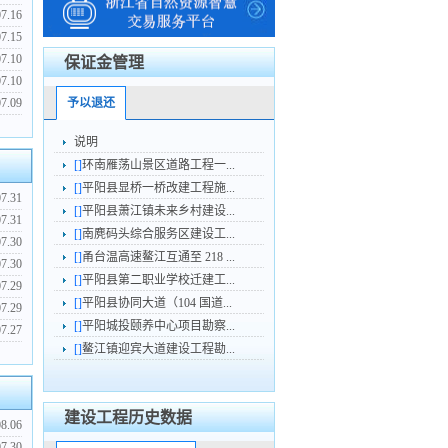
07.16
07.15
07.10
保证金管理
07.10
07.09
予以退还
说明
[]
环南雁荡山景区道路工程一...
[]
平阳县显桥一桥改建工程施...
07.31
[]
平阳县萧江镇未来乡村建设...
07.31
[]
南麂码头综合服务区建设工...
07.30
[]
甬台温高速鳌江互通至 218 ...
07.30
[]
平阳县第二职业学校迁建工...
07.29
[]
平阳县协同大道（104 国道...
07.29
[]
平阳城投颐养中心项目勘察...
07.27
[]
鳌江镇迎宾大道建设工程勘...
建设工程历史数据
08.06
07.30